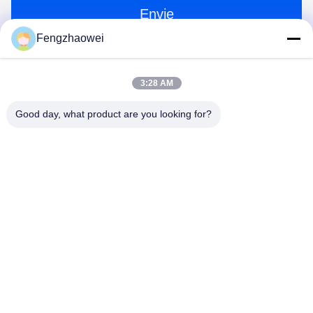
Envie
Fengzhaowei
3:28 AM
Good day, what product are you looking for?
Shenzhen Fengzhaowei Technology Co.,Ltd
zhaowei0012022@163.com
86-755-84652995
2/F,NO.A4 BUILDING,HEKAN INDUSTRIAL ZONE,WUHE
ROAD,BANTIAN TOWN LONGGANG DISTRICT
SHENZHEN,GUANGDONG,CHINA (em inglês)
Boa qualidade de China Análise de Alcool Pessoal