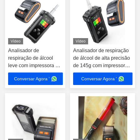
Vídeo
Vídeo
Analisador de
Analisador de respiração
respiração de álcool
de álcool de alta precisão
leve com impressora de
de 145g com impressora
armazenamento de
12cm * 5.7cm * 2.7cm
Conversar Agora '
Conversar Agora '
registos de 200000
testes