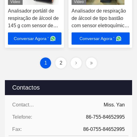
Vídeo
Vídeo
Analisador portátil de
Analisador de respiração
respiração de álcool de
de álcool de tipo bastão
145 g com sensor de
com sensor eletroquímico
função da impressora
de impressora
Conversar Agora '
Conversar Agora '
1
2
Contactos
Contactos:
Miss. Yan
Telefone:
86-755-84652995
Fax:
86-0755-84652995