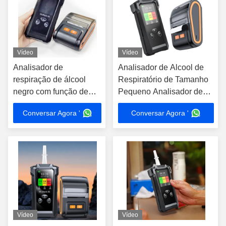
Vídeo
Vídeo
Analisador de
Analisador de Alcool de
respiração de álcool
Respiratório de Tamanho
negro com função de
Pequeno Analisador de
impressora 200000
Alcool no Sangue Pessoal
Conversar Agora '
Conversar Agora '
registos de teste
Leve
Vídeo
Vídeo