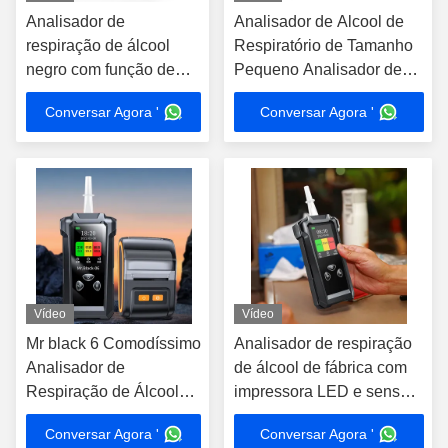
Analisador de
Analisador de Alcool de
respiração de álcool
Respiratório de Tamanho
negro com função de
Pequeno Analisador de
impressora 200000
Alcool no Sangue Pessoal
Conversar Agora '
Conversar Agora '
registos de teste
Leve
Vídeo
Vídeo
Mr black 6 Comodíssimo
Analisador de respiração
Analisador de
de álcool de fábrica com
Respiração de Álcool
impressora LED e sensor
Com Impressora LED
de venda de combustível
Conversar Agora '
Conversar Agora '