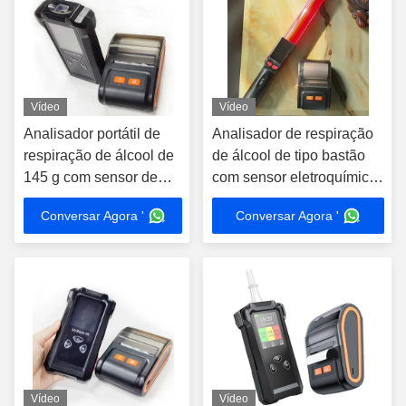
Vídeo
Vídeo
Analisador portátil de
Analisador de respiração
respiração de álcool de
de álcool de tipo bastão
145 g com sensor de
com sensor eletroquímico
função da impressora
de impressora
Conversar Agora '
Conversar Agora '
Vídeo
Vídeo