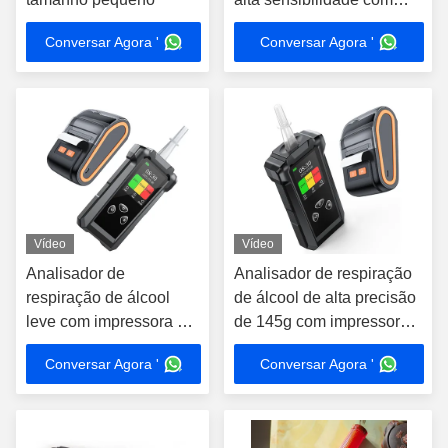
impressora incorporada
Conversar Agora '
Conversar Agora '
Vídeo
Vídeo
Analisador de
Analisador de respiração
respiração de álcool
de álcool de alta precisão
leve com impressora de
de 145g com impressora
armazenamento de
12cm * 5.7cm * 2.7cm
Conversar Agora '
Conversar Agora '
registos de 200000
testes