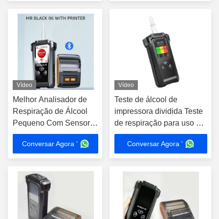
Vídeo
Vídeo
Melhor Analisador de
Teste de álcool de
Respiração de Álcool
impressora dividida Teste
Pequeno Com Sensor
de respiração para uso da
de Impressora LED
polícia Departamento do
Conversar Agora '
Conversar Agora '
governo