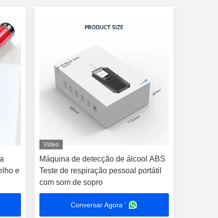
Vídeo
ua
Máquina de detecção de álcool ABS
elho e
Teste de respiração pessoal portátil
com som de sopro
Conversar Agora '