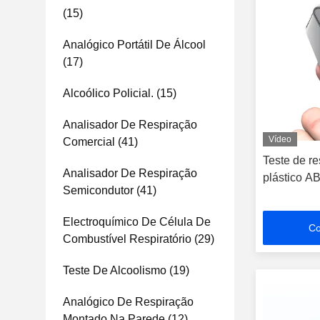
(15)
Analógico Portátil De Álcool
(17)
Alcoólico Policial.
(15)
Analisador De Respiração
Vídeo
Comercial
(41)
Teste de r
Analisador De Respiração
plástico AB
Semicondutor
(41)
Electroquímico De Célula De
Co
Combustível Respiratório
(29)
Teste De Alcoolismo
(19)
Analógico De Respiração
Montado Na Parede
(12)