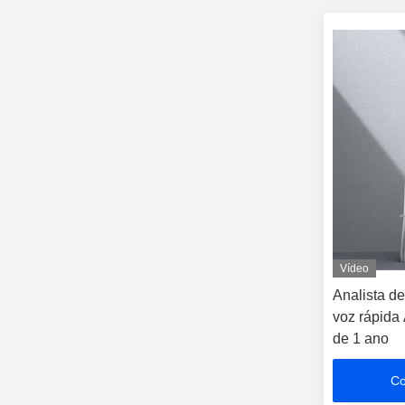
Vídeo
Analista de
voz rápida 
de 1 ano
Co