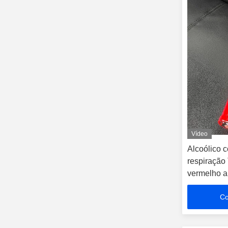
Vídeo
Alcoólico c
respiração 
vermelho an
Co