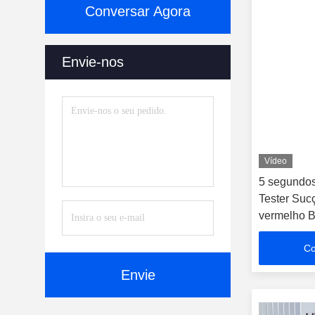
Conversar Agora
Envie-nos
Vídeo
5 segundos
Tester Suc
vermelho B
Co
Envie