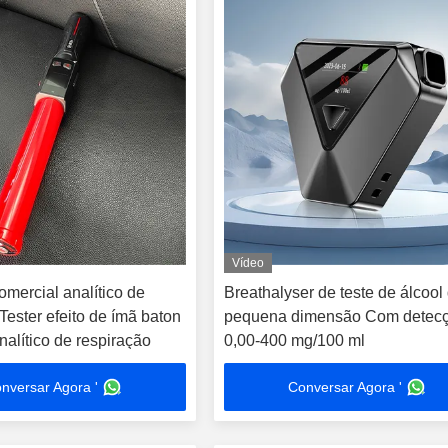
Vídeo
omercial analítico de
Breathalyser de teste de álcool
Tester efeito de ímã baton
pequena dimensão Com detec
alítico de respiração
0,00-400 mg/100 ml
nversar Agora '
Conversar Agora '