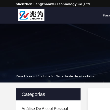
Shenzhen Fengzhaowei Technology Co.,Ltd
Par
Para Casa
>
Produtos
>
China Teste de alcoolismo
Categorias
Análise De Alcool Pessoal