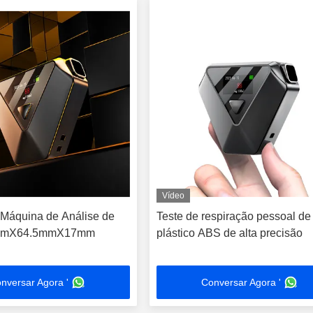
Vídeo
2 Máquina de Análise de
Teste de respiração pessoal de
2mmX64.5mmX17mm
plástico ABS de alta precisão
nversar Agora '
Conversar Agora '