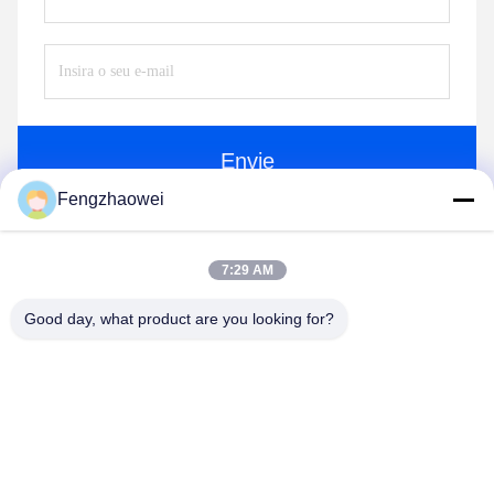
Envie
Fengzhaowei
7:29 AM
Good day, what product are you looking for?
Shenzhen Fengzhaowei Technology Co.,Ltd
zhaowei0012022@163.com
86-755-84652995
2/F,NO.A4 BUILDING,HEKAN INDUSTRIAL ZONE,WUHE
ROAD,BANTIAN TOWN LONGGANG DISTRICT