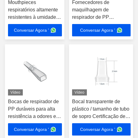
Mouthpieces
Fornecedores de
respiratórios altamente
maquilhagem de
resistentes à umidade
respirador de PP
Design ergonômico
transparente de vários
Conversar Agora '
Conversar Agora '
Durabilidade padrão
tamanhos
Vídeo
Vídeo
Bocas de respirador de
Bocal transparente de
PP duráveis para alta
plástico / tamanho de tubo
resistência a odores em
de sopro Certificação de
ambientes profissionais
contato com alimentos
Conversar Agora '
Conversar Agora '
personalizável