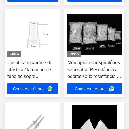
Vídeo
Vídeo
Bocal transparente de
Mouthpieces respiratórios
plástico / tamanho de
sem sabor Resistência a
tubo de sopro
odores / alta resistência à
Certificação de contato
umidade
Conversar Agora '
Conversar Agora '
com alimentos
personalizável