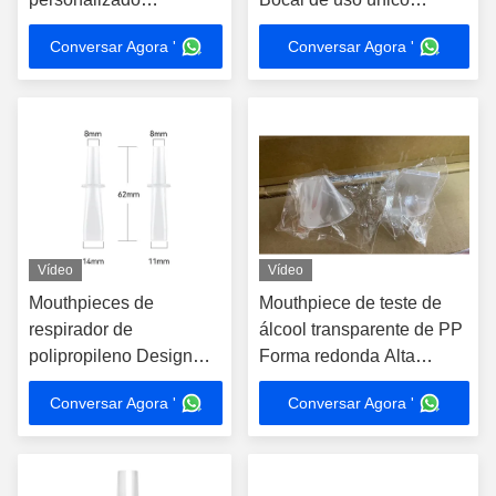
Resistência ao sabor
Certificação de contacto
Conversar Agora '
Conversar Agora '
transparente
com alimentos
Vídeo
Vídeo
Mouthpieces de
Mouthpiece de teste de
respirador de
álcool transparente de PP
polipropileno Design
Forma redonda Alta
ergonômico para
resistência a odores
Conversar Agora '
Conversar Agora '
aplicações químicas