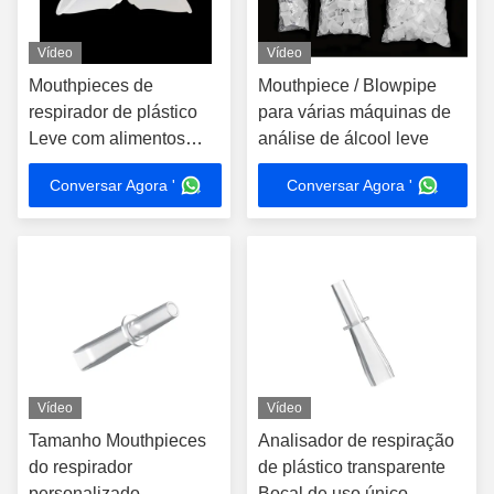
Vídeo
Vídeo
Mouthpieces de
Mouthpiece / Blowpipe
respirador de plástico
para várias máquinas de
Leve com alimentos
análise de álcool leve
Certificado GB 4806.7-
Conversar Agora '
Conversar Agora '
2016
Vídeo
Vídeo
Tamanho Mouthpieces
Analisador de respiração
do respirador
de plástico transparente
personalizado
Bocal de uso único