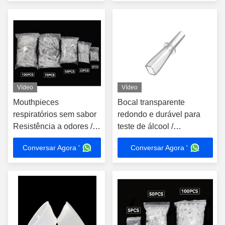
Vídeo
Vídeo
Mouthpieces
Bocal transparente
respiratórios sem sabor
redondo e durável para
Resistência a odores /
teste de álcool /
alta resistência à
aplicações industriais
Conversar Agora '
Conversar Agora '
umidade