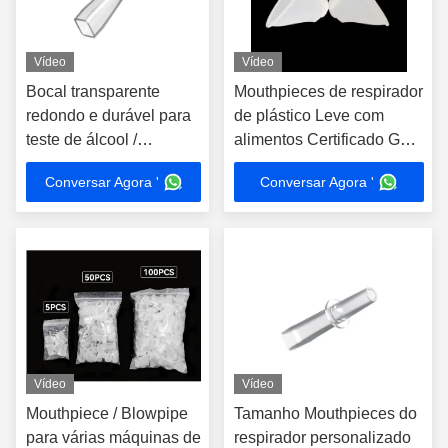
Vídeo
Vídeo
Bocal transparente
Mouthpieces de respirador
redondo e durável para
de plástico Leve com
teste de álcool /
alimentos Certificado GB
aplicações industriais
4806.7-2016
Conversar Agora '
Conversar Agora '
Vídeo
Vídeo
Mouthpiece / Blowpipe
Tamanho Mouthpieces do
para várias máquinas de
respirador personalizado