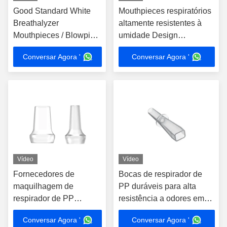
Good Standard White
Mouthpieces respiratórios
Breathalyzer
altamente resistentes à
Mouthpieces / Blowpipe
umidade Design
descartáveis para várias
ergonômico Durabilidade
Conversar Agora '
Conversar Agora '
máquinas
padrão
Vídeo
Vídeo
Fornecedores de
Bocas de respirador de
maquilhagem de
PP duráveis para alta
respirador de PP
resistência a odores em
transparente de vários
ambientes profissionais
Conversar Agora '
Conversar Agora '
tamanhos