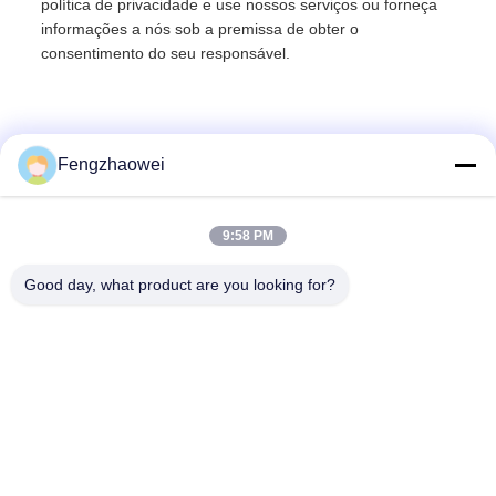
política de privacidade e use nossos serviços ou forneça
informações a nós sob a premissa de obter o
consentimento do seu responsável.
Fengzhaowei
9:58 PM
Good day, what product are you looking for?
Shenzhen Fengzhaowei Technology Co.,Ltd
zhaowei0012022@163.com
86-755-84652995
2/F,NO.A4 BUILDING,HEKAN INDUSTRIAL ZONE,WUHE
ROAD,BANTIAN TOWN LONGGANG DISTRICT
SHENZHEN,GUANGDONG,CHINA (em inglês)