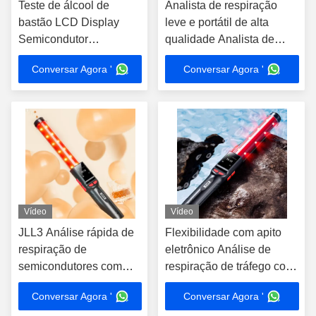
Teste de álcool de
Analista de respiração
bastão LCD Display
leve e portátil de alta
Semicondutor
qualidade Analista de
Breathalyzer 240g
respiração Mr Black 2000
Conversar Agora '
Conversar Agora '
Distância de teste 3-5cm
Incluindo bateria
Vídeo
Vídeo
JLL3 Análise rápida de
Flexibilidade com apito
respiração de
eletrônico Análise de
semicondutores com
respiração de tráfego com
bateria recarregável de
ecrã LCD
Conversar Agora '
Conversar Agora '
lítio