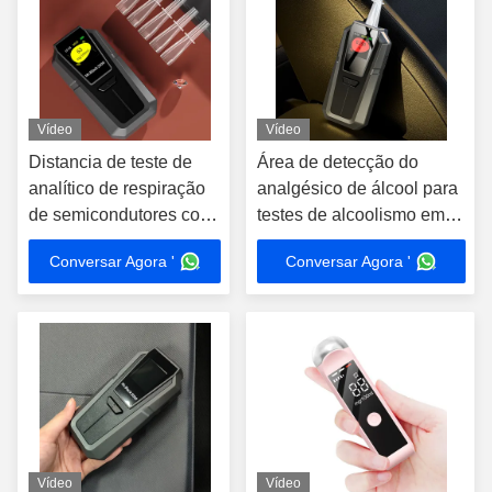
Vídeo
Vídeo
Distancia de teste de
Área de detecção do
analítico de respiração
analgésico de álcool para
de semicondutores com
testes de alcoolismo em
precisão 3-5 Cm Faixa
fossa bucal altamente
Conversar Agora '
Conversar Agora '
de detecção 0-400
sensível 0,00-400 mg/100
mg/100 ml
ml
Vídeo
Vídeo