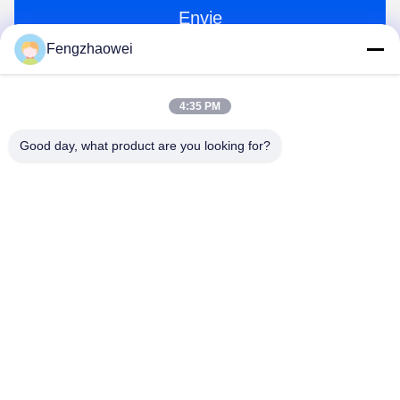
Envie
Fengzhaowei
4:35 PM
Good day, what product are you looking for?
Shenzhen Fengzhaowei Technology Co.,Ltd
zhaowei0012022@163.com
86-755-84652995
2/F,NO.A4 BUILDING,HEKAN INDUSTRIAL ZONE,WUHE
ROAD,BANTIAN TOWN LONGGANG DISTRICT
SHENZHEN,GUANGDONG,CHINA (em inglês)
Boa qualidade de China Análise de Alcool Pessoal