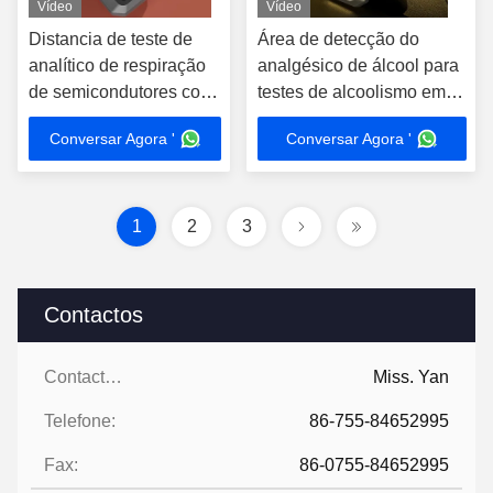
Vídeo
Vídeo
Distancia de teste de
Área de detecção do
analítico de respiração
analgésico de álcool para
de semicondutores com
testes de alcoolismo em
precisão 3-5 Cm Faixa
fossa bucal altamente
Conversar Agora '
Conversar Agora '
de detecção 0-400
sensível 0,00-400 mg/100
mg/100 ml
ml
1
2
3
Contactos
Contactos:
Miss. Yan
Telefone:
86-755-84652995
Fax:
86-0755-84652995