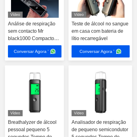
Vídeo
Vídeo
Análise de respiração
Teste de álcool no sangue
sem contacto Mr
em casa com bateria de
black1000 Compacto
lítio recarregável
Análise de respiração
Conversar Agora '
Conversar Agora '
em casa
Vídeo
Vídeo
Breathalyzer de álcool
Analisador de respiração
pessoal pequeno 5
de pequeno semicondutor
segundos Tempo de
5 segundos Tempo de