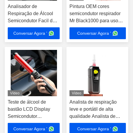
Analisador de
Pintura OEM cores
Respiração de Álcool
semicondutor respirador
Semicondutor Facil de
Mr Black1000 para uso
Usar Faixa de Detecção
doméstico
Conversar Agora '
Conversar Agora '
0-400 mg/100 ml
Vídeo
Vídeo
Teste de álcool de
Analista de respiração
bastão LCD Display
leve e portátil de alta
Semicondutor
qualidade Analista de
Breathalyzer 240g
respiração Mr Black 2000
Conversar Agora '
Conversar Agora '
Distância de teste 3-5cm