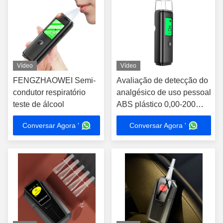
Vídeo
Vídeo
FENGZHAOWEI Semi-
Avaliação de detecção do
condutor respiratório
analgésico de uso pessoal
teste de álcool
ABS plástico 0,00-200
mg/100 ml
Conversar Agora '
Conversar Agora '