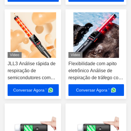
Incluindo bateria
Vídeo
Vídeo
JLL3 Análise rápida de
Flexibilidade com apito
respiração de
eletrônico Análise de
semicondutores com
respiração de tráfego com
bateria recarregável de
ecrã LCD
Conversar Agora '
Conversar Agora '
lítio