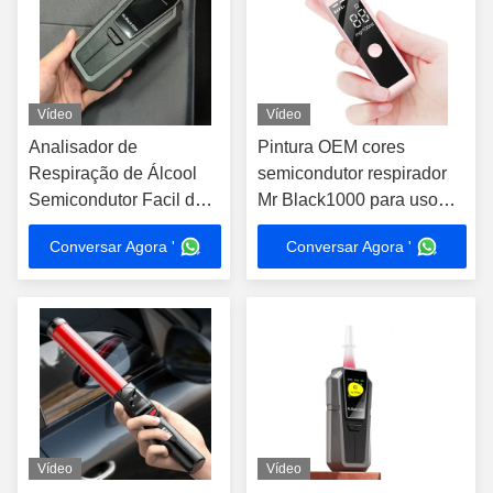
Vídeo
Vídeo
Analisador de
Pintura OEM cores
Respiração de Álcool
semicondutor respirador
Semicondutor Facil de
Mr Black1000 para uso
Usar Faixa de Detecção
doméstico
Conversar Agora '
Conversar Agora '
0-400 mg/100 ml
Vídeo
Vídeo