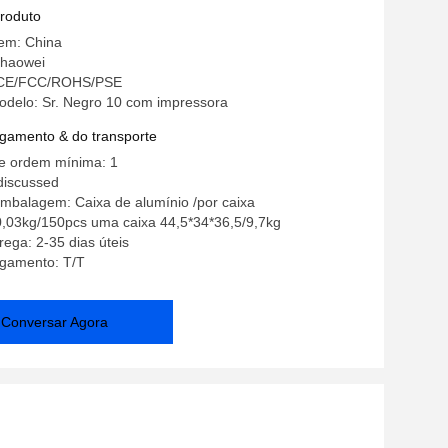
produto
gem: China
zhaowei
: CE/FCC/ROHS/PSE
delo: Sr. Negro 10 com impressora
gamento & do transporte
e ordem mínima: 1
discussed
mbalagem: Caixa de alumínio /por caixa
0,03kg/150pcs uma caixa 44,5*34*36,5/9,7kg
ega: 2-35 dias úteis
gamento: T/T
Conversar Agora