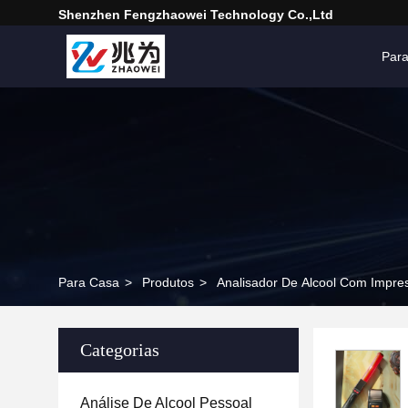
Shenzhen Fengzhaowei Technology Co.,Ltd
Par
Para Casa
>
Produtos
>
Analisador De Alcool Com Impre
Categorias
Análise De Alcool Pessoal