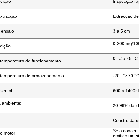
dição
Inspecção rá
xtracção
Extracção de
 ensaio
3 a 5 cm
0-200 mg/100
dição
0 °C a 45 °C
e temperatura de funcionamento
e temperatura de armazenamento
-20 °C~70 °
iental
600 a 1400h
 ambiente:
20-98% de r.
Construída e
Se a concentr
o motor
emitido um s