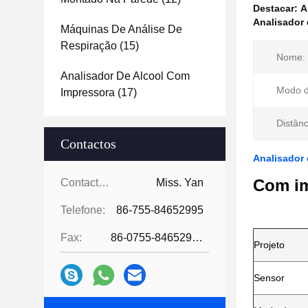
Destacar:
A
Analisador 
Máquinas De Análise De
Respiração
(15)
Nome:
Analisador De Alcool Com
Modo d
Impressora
(17)
Distânc
Contactos
Analisador 
Com im
Contactos:
Miss. Yan
Telefone:
86-755-84652995
Fax:
86-0755-84652995
Projeto
Sensor