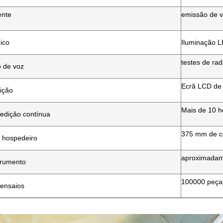
ente
emissão de v
nico
Iluminação 
testes de rad
 de voz
Ecrã LCD de 
ição
Mais de 10 h
edição contínua
375 mm de c
 hospedeiro
aproximadam
trumento
100000 peça
 ensaios