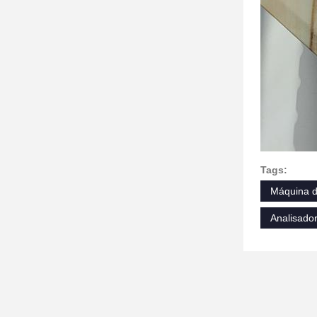
Tags:
Máquina d
Analisado