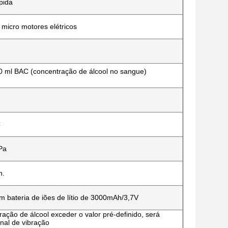
pida
 micro motores elétricos
 ml BAC (concentração de álcool no sangue)
C
Pa
h.
m bateria de iões de lítio de 3000mAh/3,7V
ação de álcool exceder o valor pré-definido, será
inal de vibração