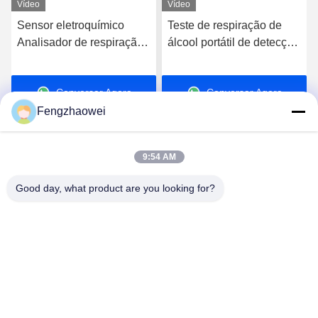
Vídeo
Vídeo
Sensor eletroquímico
Teste de respiração de
Analisador de respiração
álcool portátil de detecção
comercial / Analisador de
rápida tipo bastão para
respiração de bastão
automóvel
Conversar Agora
Conversar Agora
vermelho Sensor de
célula de combustível
Fengzhaowei
9:54 AM
Good day, what product are you looking for?
Shenzhen Fengzhaowei Technology Co.,Ltd
zhaowei0012022@163.com
86-755-84652995
2/F,NO.A4 BUILDING,HEKAN INDUSTRIAL ZONE,WUHE
ROAD,BANTIAN TOWN LONGGANG DISTRICT
SHENZHEN,GUANGDONG,CHINA (em inglês)